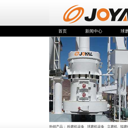
首页
新闻中心
球
热销产品：
粉磨机设备
球磨机设备
立磨机
辊磨