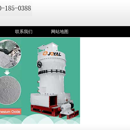
联系我们
网站地图