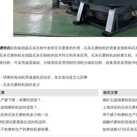
磨粉机
在制备脱硫石灰石粉中发挥至关重要的作用，石灰石磨粉机的质量直接影响石
石灰石磨粉机在脱硫石灰石制粉的技术特点和具体应用。石灰石磨粉机由粉磨主机、
座结构，可采用减震基础。分级系统采用强制性涡轮分级机结构，收集系统采用脉冲
：
球磨机电动机带减速机启动后，发生振动是怎么回事
：
石灰石磨粉机报价多少
文章
相关文章
产量下降，有哪些原因？...
·
磷矿石超细磨粉机如何
超细磨粉机如何选型？...
·
上海供应的石灰石磨粉
应的石灰石磨粉机多少钱一台...
·
用于腻子粉磨粉生产的
机调试要遵循合适的风温和...
·
碳酸钙磨粉机现场发货
子粉磨粉生产的磨粉机都有哪...
·
如何选购325目石灰石