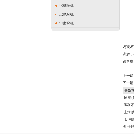
4R磨粉机
5R磨粉机
6R磨粉机
石灰石
讲解，
铸造底
上一篇
下一篇
最新
·
球磨机
·
磷矿石
·
上海供
·
矿用磨
·
用于腻