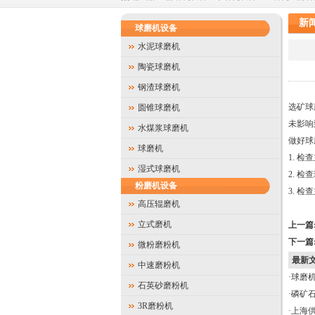
新
球磨机设备
水泥球磨机
陶瓷球磨机
钢渣球磨机
选矿
球
圆锥球磨机
未影响
水煤浆球磨机
做好球
球磨机
1. 
湿式球磨机
2. 
粉磨机设备
3. 
高压辊磨机
立式磨机
上一篇
下一篇
微粉磨粉机
最新
中速磨粉机
·
球磨机
石英砂磨粉机
·
磷矿石
3R磨粉机
·
上海供