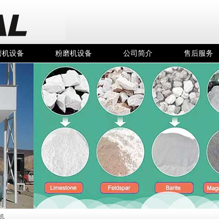
磨机设备
粉磨机设备
公司简介
售后服务
机