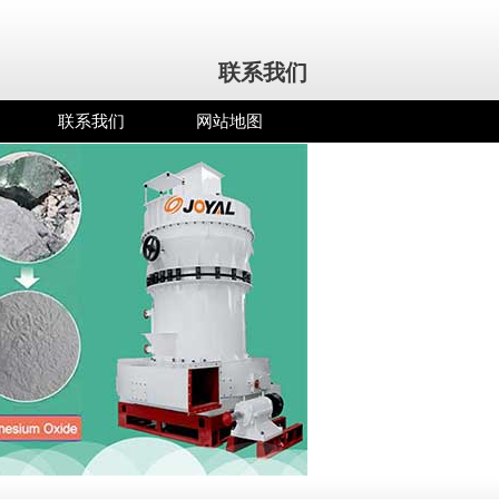
联系我们
联系我们
网站地图